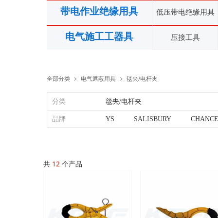
带电作业绝缘用具
低压带电绝缘用具
电气施工工器具
压接工具
全部分类
电气遮蔽用具
毯夹/电杆夹
ꁇ
ꁇ
分类
毯夹/电杆夹
品牌
YS
SALISBURY
CHANC
共
12
个产品